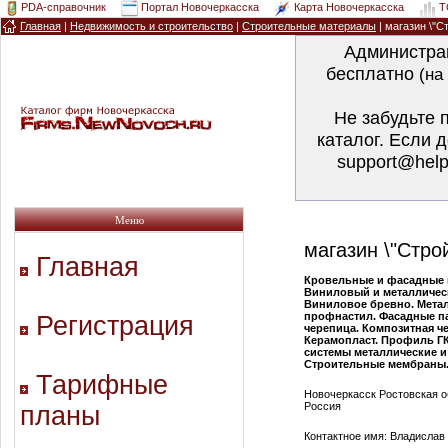
PDA-справочник
Портал Новочеркасска
Карта Новочеркасска
T
Главная
|
Недвижимость и строительство
|
Строительные материалы
| магазин \"С
Администра
бесплатно
(на
Не забудьте 
каталог. Если 
support@help
Меню
магазин \"Стро
Главная
Кровельные и фасадные 
Виниловый и металличес
Виниловое бревно. Мета
профнастил. Фасадные па
Регистрация
черепица. Композитная ч
Керамопласт. Профиль Г
системы металлические и
Строительные мембраны. 
Тарифные
Новочеркасск Ростовская о
Россия
планы
Контактное имя: Владислав