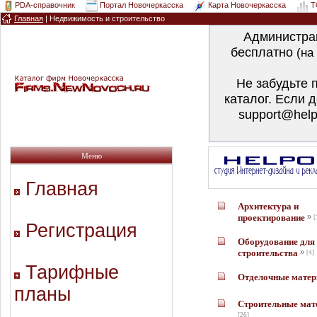
PDA-справочник
Портал Новочеркасска
Карта Новочеркасска
T
Главная
| Недвижимость и строительство
Администра
бесплатно
(на
Не забудьте 
каталог. Если 
support@help
Меню
Главная
Архитектура и
проектирование
»
[
Регистрация
Оборудование для
строительства
»
[4]
Тарифные
Отделочные мате
планы
Строительные мат
[26]