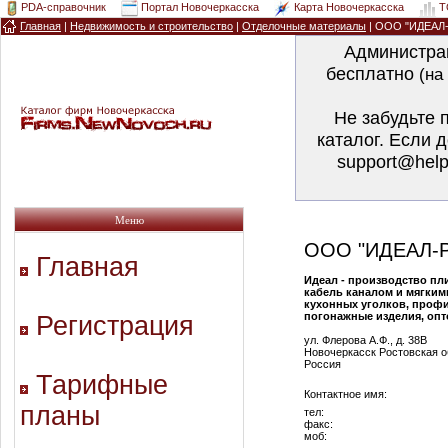
PDA-справочник
Портал Новочеркасска
Карта Новочеркасска
T
Главная
|
Недвижимость и строительство
|
Отделочные материалы
| ООО "ИДЕАЛ
Администра
бесплатно
(на
Не забудьте 
каталог. Если 
support@help
Меню
ООО "ИДЕАЛ-Р
Главная
Идеал - производство пл
кабель каналом и мягким
кухонных уголков, профи
погонажные изделия, опто
Регистрация
ул. Флерова А.Ф., д. 38В
Новочеркасск Ростовская о
Россия
Тарифные
Контактное имя:
планы
тел:
факс:
моб: