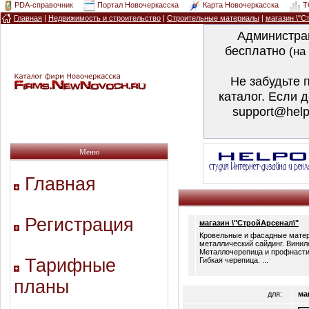
PDA-справочник
Портал Новочеркасска
Карта Новочеркасска
T
Главная
|
Недвижимость и строительство
|
Строительные материалы
|
магазин \"С
Администра
бесплатно
(на
Не забудьте 
каталог. Если 
support@help
Меню
Главная
Регистрация
магазин \"СтройАрсенал\"
Кровельные и фасадные матер
металлический сайдинг. Винил
Металлочерепица и профнасти
Тарифные
Гибкая черепица. ...
планы
для:
ма