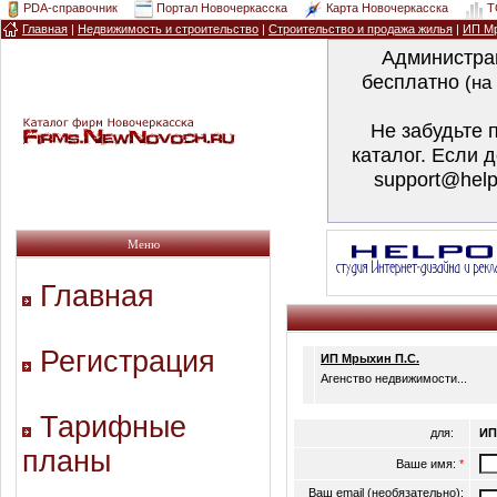
PDA-справочник
Портал Новочеркасска
Карта Новочеркасска
T
Главная
|
Недвижимость и строительство
|
Строительство и продажа жилья
|
ИП Мр
Администра
бесплатно
(на
Не забудьте 
каталог. Если 
support@help
Меню
Главная
Регистрация
ИП Мрыхин П.С.
Агенство недвижимости...
Тарифные
для:
ИП
планы
Ваше имя:
*
Ваш email (необязательно):