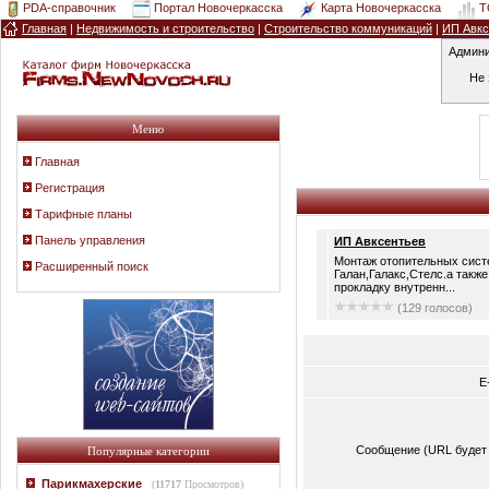
PDA-справочник
Портал Новочеркасска
Карта Новочеркасска
T
Главная
|
Недвижимость и строительство
|
Строительство коммуникаций
|
ИП Авкс
Админи
Не 
Меню
Главная
Регистрация
Тарифные планы
Панель управления
ИП Авксентьев
Монтаж отопительных систе
Расширенный поиск
Галан,Галакс,Стелс.а такж
прокладку внутренн...
(129 голосов)
E
Сообщение (URL будет 
Популярные категории
Парикмахерские
(
11717
Просмотров)