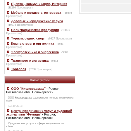
IT, связь, коммуникации, Интернет
(
11266
Просмотров)
Мебель и предметы интерьера
(
10250
Просмотров)
Деловые и юридические услуги
(
10078
Просмотров)
Полиграфическая продукция
(
10063
Просмотров)
Туризм, отдых, спорт
(
9927
Просмотров)
Компьютеры и оргтехника
(
9921
Просмотров)
Электротехника и энергетика
(
9889
Просмотров)
Транспорт и логистика
(
9852
Просмотров)
Торговля
(
9750
Просмотров)
Новые фирмы
ООО "Кислородмаш"
- Россия,
Ростовская обл., Новочеркасск.
ООО Кислородмаш располагает полным комплектом
прои
(03-29-2018)
Центр юридических услуг и судебной
экспертизы "Фемида"
- Россия,
Ростовская обл., Новочеркасск.
Юридические услуги в сфере недвижимости:
- Конс