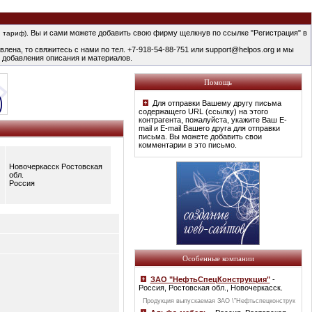
. Вы и сами можете добавить свою фирму щелкнув по ссылке "Регистрация" в
 тариф)
лена, то свяжитесь с нами по тел. +7-918-54-88-751 или support@helpos.org и мы
 добавления описания и материалов.
Помощь
Для отправки Вашему другу письма
содержащего URL (ссылку) на этого
контрагента, пожалуйста, укажите Ваш E-
mail и E-mail Вашего друга для отправки
письма. Вы можете добавить свои
комментарии в это письмо.
Новочеркасск Ростовская
обл.
Россия
Особенные компании
ЗАО "НефтьСпецКонструкция"
-
Россия, Ростовская обл., Новочеркасск.
Продукция выпускаемая ЗАО \"Нефтьспецконструк