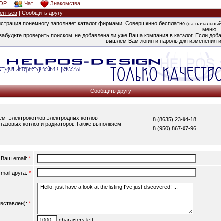
OP
Чат
Знакомства
ентьев
| Сообщить другу
страция понемногу заполняет каталог фирмами. Совершенно бесплатно
(на начальный
меню.
забудьте проверить поиском, не добавлена ли уже Ваша компания в каталог. Если добав
вышлем Вам логин и пароль для изменения и
Сообщить другу
м ,электрокотлов,электродных котлов
8 (8635) 23-94-18
е газовых котлов и радиаторов.Также выполняем
8 (950) 867-07-96
Ваш email:
*
-mail друга:
*
вставлен):
*
characters left