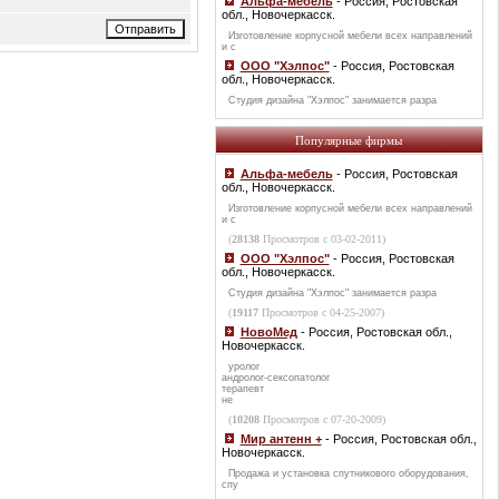
Альфа-мебель
- Россия, Ростовская
обл., Новочеркасск.
Изготовление корпусной мебели всех направлений
и с
ООО "Хэлпос"
- Россия, Ростовская
обл., Новочеркасск.
Студия дизайна "Хэлпос" занимается разра
Популярные фирмы
Альфа-мебель
- Россия, Ростовская
обл., Новочеркасск.
Изготовление корпусной мебели всех направлений
и с
(
28138
Просмотров с 03-02-2011)
ООО "Хэлпос"
- Россия, Ростовская
обл., Новочеркасск.
Студия дизайна "Хэлпос" занимается разра
(
19117
Просмотров с 04-25-2007)
НовоМед
- Россия, Ростовская обл.,
Новочеркасск.
уролог
андролог-сексопатолог
терапевт
не
(
10208
Просмотров с 07-20-2009)
Мир антенн +
- Россия, Ростовская обл.,
Новочеркасск.
Продажа и установка спутникового оборудования,
спу