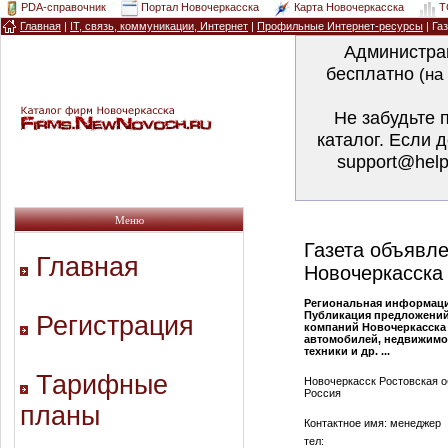
PDA-справочник
Портал Новочеркасска
Карта Новочеркасска
T
Главная
|
IT, связь, коммуникации, Интернет
|
Профильные Интернет-ресурсы
| Г
Администра
бесплатно
(на
Не забудьте 
каталог. Если 
support@help
Меню
Газета объявл
Главная
Новочеркасска
Региональная информаци
Публикация предложений
Регистрация
компаний Новочеркасска
автомобилей, недвижимо
техники и др. ...
Тарифные
Новочеркасск Ростовская о
Россия
планы
Контактное имя: менеджер
тел: