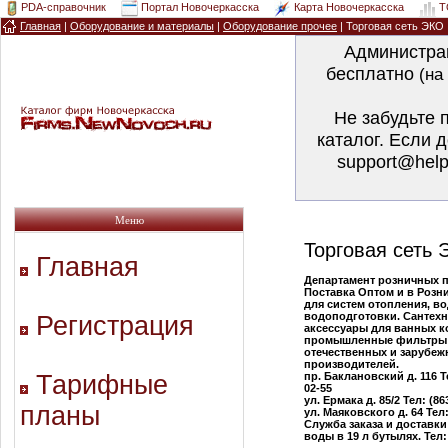
PDA-справочник
Портал Новочеркасска
Карта Новочеркасска
T
Главная
|
Оборудование и материалы
|
Оборудование прочее
| Торговая сеть ЭКО
Администра
бесплатно
(на
Не забудьте 
каталог. Если 
support@help
Меню
Торговая сеть
Главная
Департамент розничных 
Поставка Оптом и в Розн
для систем отопления, в
водоподготовки. Сантехн
Регистрация
аксессуары для ванных к
промышленные фильтры
отечественных и зарубе
производителей.
Тарифные
пр. Баклановский д. 116 Те
02-55
ул. Ермака д. 85/2 Тел: (86
планы
ул. Маяковского д. 64 Тел:
Служба заказа и доставк
воды в 19 л бутылях. Тел: 