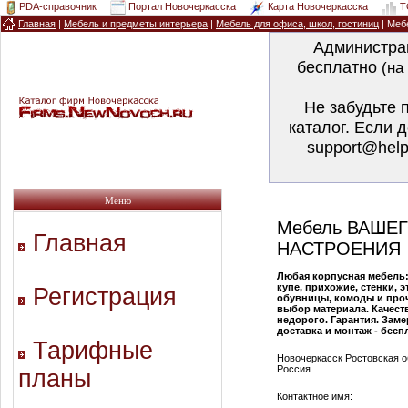
PDA-справочник
Портал Новочеркасска
Карта Новочеркасска
T
Главная
|
Мебель и предметы интерьера
|
Мебель для офиса, школ, гостиниц
| Ме
Администра
бесплатно
(на
Не забудьте 
каталог. Если 
support@help
Меню
Мебель ВАШЕ
Главная
НАСТРОЕНИЯ
Любая корпусная мебель:
купе, прихожие, стенки, э
Регистрация
обувницы, комоды и про
выбор материала. Качест
недорого. Гарантия. Заме
доставка и монтаж - беспла
Тарифные
Новочеркасск Ростовская о
Россия
планы
Контактное имя: