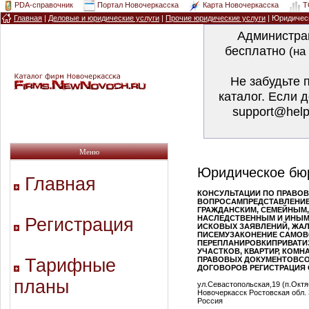
PDA-справочник
Портал Новочеркасска
Карта Новочеркасска
T
Главная
|
Деловые и юридические услуги
|
Прочие юридические услуги
| Юридичес
Администра
бесплатно
(на
Не забудьте 
каталог. Если 
support@help
Меню
Юридическое бю
Главная
КОНСУЛЬТАЦИИ ПО ПРАВО
ВОПРОСАМПРЕДСТАВЛЕНИЕ 
ГРАЖДАНСКИМ, СЕМЕЙНЫМ
НАСЛЕДСТВЕННЫМ И ИНЫМ
Регистрация
ИСКОВЫХ ЗАЯВЛЕНИЙ, ЖАЛ
ПИСЕМУЗАКОНЕНИЕ САМОВ
ПЕРЕПЛАНИРОВКИПРИВАТИ
УЧАСТКОВ, КВАРТИР, КОМН
Тарифные
ПРАВОВЫХ ДОКУМЕНТОВС
ДОГОВОРОВ РЕГИСТРАЦИЯ ОО
планы
ул.Севастопольская,19 (п.Октя
Новочеркасск Ростовская обл.
Россия