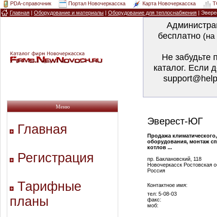
PDA-справочник
Портал Новочеркасска
Карта Новочеркасска
T
Главная
|
Оборудование и материалы
|
Оборудование для теплоснабжения
| Эвер
Администра
бесплатно
(на
Не забудьте 
каталог. Если 
support@help
Меню
Эверест-ЮГ
Главная
Продажа климатического,
оборудования, монтаж сп
котлов ...
Регистрация
пр. Баклановский, 118
Новочеркасск Ростовская о
Россия
Тарифные
Контактное имя:
тел: 5-08-03
планы
факс:
моб: