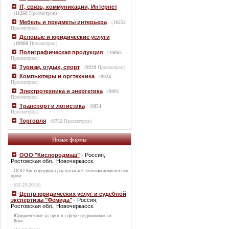
IT, связь, коммуникации, Интернет
(
11268
Просмотров)
Мебель и предметы интерьера
(
10252
Просмотров)
Деловые и юридические услуги
(
10080
Просмотров)
Полиграфическая продукция
(
10065
Просмотров)
Туризм, отдых, спорт
(
9929
Просмотров)
Компьютеры и оргтехника
(
9924
Просмотров)
Электротехника и энергетика
(
9891
Просмотров)
Транспорт и логистика
(
9854
Просмотров)
Торговля
(
9752
Просмотров)
Новые фирмы
ООО "Кислородмаш"
- Россия,
Ростовская обл., Новочеркасск.
ООО Кислородмаш располагает полным комплектом
прои
(03-29-2018)
Центр юридических услуг и судебной
экспертизы "Фемида"
- Россия,
Ростовская обл., Новочеркасск.
Юридические услуги в сфере недвижимости:
- Конс