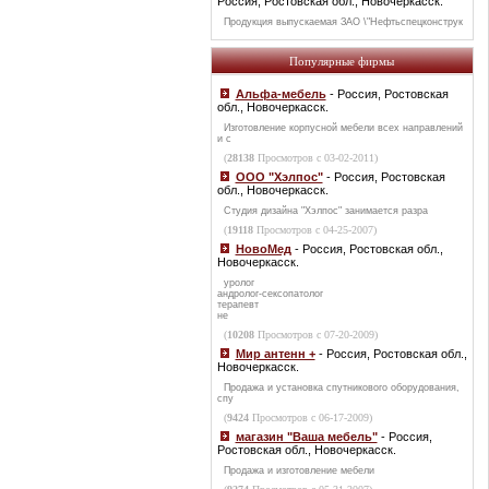
Россия, Ростовская обл., Новочеркасск.
Продукция выпускаемая ЗАО \"Нефтьспецконструк
Популярные фирмы
Альфа-мебель
- Россия, Ростовская
обл., Новочеркасск.
Изготовление корпусной мебели всех направлений
и с
(
28138
Просмотров с 03-02-2011)
ООО "Хэлпос"
- Россия, Ростовская
обл., Новочеркасск.
Студия дизайна "Хэлпос" занимается разра
(
19118
Просмотров с 04-25-2007)
НовоМед
- Россия, Ростовская обл.,
Новочеркасск.
уролог
андролог-сексопатолог
терапевт
не
(
10208
Просмотров с 07-20-2009)
Мир антенн +
- Россия, Ростовская обл.,
Новочеркасск.
Продажа и установка спутникового оборудования,
спу
(
9424
Просмотров с 06-17-2009)
магазин "Ваша мебель"
- Россия,
Ростовская обл., Новочеркасск.
Продажа и изготовление мебели