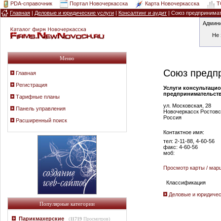
PDA-справочник
Портал Новочеркасска
Карта Новочеркасска
T
Главная
|
Деловые и юридические услуги
|
Консалтинг и аудит
| Союз предпринима
Админи
Не 
Меню
Союз предп
Главная
Регистрация
Услуги консультаци
предпринимательства
Тарифные планы
ул. Московская, 28
Панель управления
Новочеркасск Ростовс
Россия
Расширенный поиск
Контактное имя:
тел: 2-11-88, 4-60-56
факс: 4-60-56
моб:
Просмотр карты / мар
Классификация
Деловые и юридическ
Популярные категории
Парикмахерские
(
11719
Просмотров)