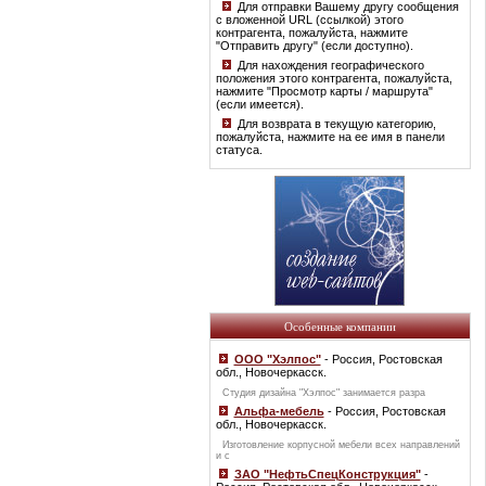
Для отправки Вашему другу сообщения
с вложенной URL (ссылкой) этого
контрагента, пожалуйста, нажмите
"Отправить другу" (если доступно).
Для нахождения географического
положения этого контрагента, пожалуйста,
нажмите "Просмотр карты / маршрута"
(если имеется).
Для возврата в текущую категорию,
пожалуйста, нажмите на ее имя в панели
статуса.
Особенные компании
ООО "Хэлпос"
- Россия, Ростовская
обл., Новочеркасск.
Студия дизайна "Хэлпос" занимается разра
Альфа-мебель
- Россия, Ростовская
обл., Новочеркасск.
Изготовление корпусной мебели всех направлений
и с
ЗАО "НефтьСпецКонструкция"
-