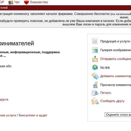
OP
Чат
Знакомства
телей
страция понемногу заполняет каталог фирмами. Совершенно бесплатно
(на начальный
меню.
забудьте проверить поиском, не добавлена ли уже Ваша компания в каталог. Если добав
вышлем Вам логин и пароль для изменения и
Продукция и услуги [
ринимателей
Галерея изображени
онные, информационные, поддержка
 ...
Отправить сообщен
кая обл.
No link
Добавить коммента
Просмотр комментар
Печать
шрута
Сообщить другу
ие услуги / Консалтинг и аудит