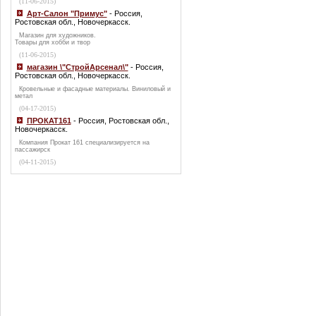
(11-06-2015)
Арт-Салон "Примус"
- Россия,
Ростовская обл., Новочеркасск.
Магазин для художников.
Товары для хобби и твор
(11-06-2015)
магазин \"СтройАрсенал\"
- Россия,
Ростовская обл., Новочеркасск.
Кровельные и фасадные материалы. Виниловый и
метал
(04-17-2015)
ПРОКАТ161
- Россия, Ростовская обл.,
Новочеркасск.
Компания Прокат 161 специализируется на
пассажирск
(04-11-2015)