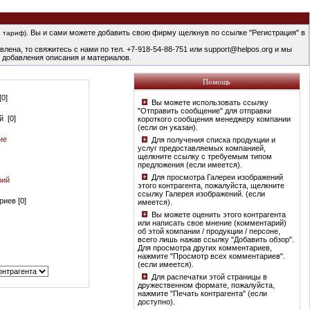
. Вы и сами можете добавить свою фирму щелкнув по ссылке "Регистрация" в
 тариф)
лена, то свяжитесь с нами по тел. +7-918-54-88-751 или support@helpos.org и мы
 добавления описания и материалов.
Помощь
0]
Вы можете использовать ссылку
"Отправить сообщение" для отправки
й [0]
короткого сообщения менеджеру компании
(если он указан).
ие
Для получения списка продукции и
услуг предоставляемых компанией,
щелкните ссылку с требуемым типом
предложения (если имеется).
Для просмотра Галереи изображений
рий
этого контрагента, пожалуйста, щелкните
ссылку Галерея изображений. (если
иев [0]
имеется).
Вы можете оценить этого контрагента
или написать свое мнение (комментарий)
об этой компании / продукции / персоне,
всего лишь нажав ссылку "Добавить обзор".
Для просмотра других комментариев,
нажмите "Просмотр всех комментариев".
(если имеется).
Для распечатки этой страницы в
дружественном формате, пожалуйста,
нажмите "Печать контрагента" (если
доступно).