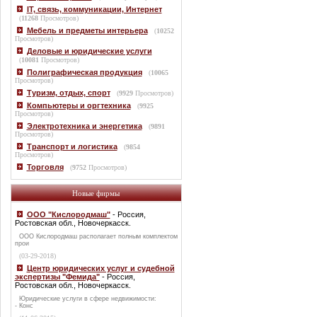
IT, связь, коммуникации, Интернет
(
11268
Просмотров)
Мебель и предметы интерьера
(
10252
Просмотров)
Деловые и юридические услуги
(
10081
Просмотров)
Полиграфическая продукция
(
10065
Просмотров)
Туризм, отдых, спорт
(
9929
Просмотров)
Компьютеры и оргтехника
(
9925
Просмотров)
Электротехника и энергетика
(
9891
Просмотров)
Транспорт и логистика
(
9854
Просмотров)
Торговля
(
9752
Просмотров)
Новые фирмы
ООО "Кислородмаш"
- Россия,
Ростовская обл., Новочеркасск.
ООО Кислородмаш располагает полным комплектом
прои
(03-29-2018)
Центр юридических услуг и судебной
экспертизы "Фемида"
- Россия,
Ростовская обл., Новочеркасск.
Юридические услуги в сфере недвижимости:
- Конс