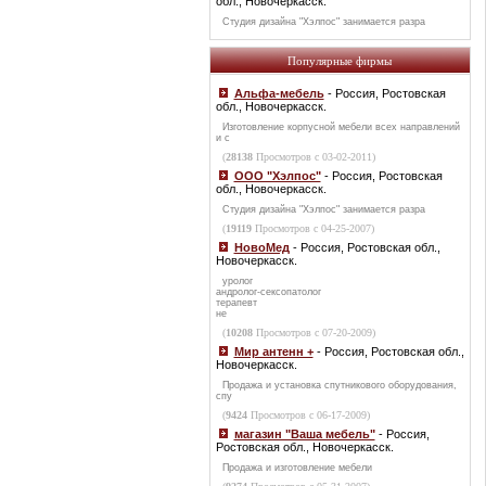
обл., Новочеркасск.
Студия дизайна "Хэлпос" занимается разра
Популярные фирмы
Альфа-мебель
- Россия, Ростовская
обл., Новочеркасск.
Изготовление корпусной мебели всех направлений
и с
(
28138
Просмотров с 03-02-2011)
ООО "Хэлпос"
- Россия, Ростовская
обл., Новочеркасск.
Студия дизайна "Хэлпос" занимается разра
(
19119
Просмотров с 04-25-2007)
НовоМед
- Россия, Ростовская обл.,
Новочеркасск.
уролог
андролог-сексопатолог
терапевт
не
(
10208
Просмотров с 07-20-2009)
Мир антенн +
- Россия, Ростовская обл.,
Новочеркасск.
Продажа и установка спутникового оборудования,
спу
(
9424
Просмотров с 06-17-2009)
магазин "Ваша мебель"
- Россия,
Ростовская обл., Новочеркасск.
Продажа и изготовление мебели