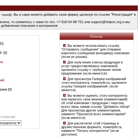
. Вы и сами можете добавить свою фирму щелкнув по ссылке "Регистрация" в
 тариф)
лена, то свяжитесь с нами по тел. +7-918-54-88-751 или support@helpos.org и мы
 добавления описания и материалов.
Помощь
0]
Вы можете использовать ссылку
"Отправить сообщение" для отправки
й [0]
короткого сообщения менеджеру компании
(если он указан).
ие
Для получения списка продукции и
услуг предоставляемых компанией,
щелкните ссылку с требуемым типом
предложения (если имеется).
Для просмотра Галереи изображений
рий
этого контрагента, пожалуйста, щелкните
ссылку Галерея изображений. (если
иев [0]
имеется).
Вы можете оценить этого контрагента
или написать свое мнение (комментарий)
об этой компании / продукции / персоне,
всего лишь нажав ссылку "Добавить обзор".
Для просмотра других комментариев,
нажмите "Просмотр всех комментариев".
5 голосов)
(если имеется).
Для распечатки этой страницы в
дружественном формате, пожалуйста,
нажмите "Печать контрагента" (если
доступно).