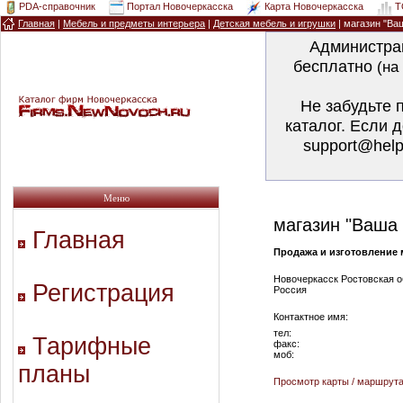
PDA-справочник
Портал Новочеркасска
Карта Новочеркасска
T
Главная
|
Мебель и предметы интерьера
|
Детская мебель и игрушки
| магазин "Ва
Администра
бесплатно
(на
Не забудьте 
каталог. Если 
support@help
Меню
магазин "Ваша
Главная
Продажа и изготовление м
Новочеркасск Ростовская о
Регистрация
Россия
Контактное имя:
тел:
Тарифные
факс:
моб:
планы
Просмотр карты / маршрут