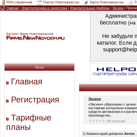
PDA-справочник
Портал Новочеркасска
Карта Новочеркасска
T
Главная
|
Электротехника и энергетика
|
Измерительные приборы
|
Эксион
| Просм
Администра
бесплатно
(на
Не забудьте 
каталог. Если 
support@help
Меню
Главная
Регистрация
Эксион
«Эксион» образовано с целью 
поставкам контрольно-измери
средств автоматики и и разли
Тарифные
производства...
(49 голосов)
планы
1) Комментарий добавлен
Антон