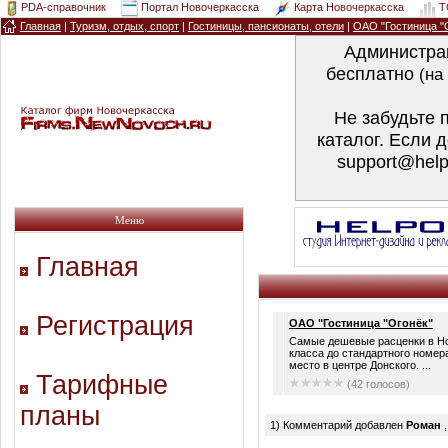
PDA-справочник
Портал Новочеркасска
Карта Новочеркасска
T
Главная
|
Туризм, отдых, спорт
|
Гостиницы, пансионаты, отели
|
ОАО "Гостиница "
Администра
бесплатно
(на
Не забудьте 
каталог. Если 
support@help
Меню
Главная
Регистрация
ОАО "Гостиница "Огонёк"
Самые дешевые расценки в Но
класса до стандартного номер
место в центре Донского. ...
Тарифные
(42 голосов)
планы
1) Комментарий добавлен
Роман