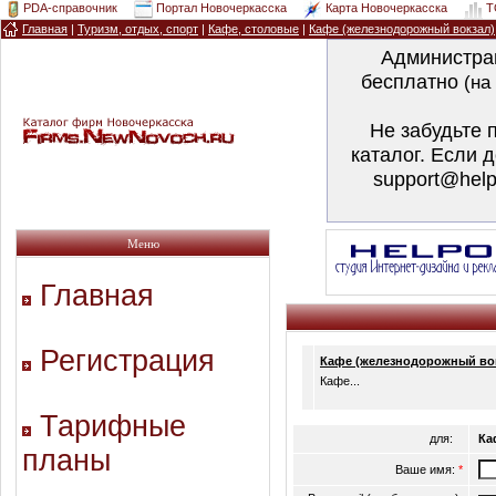
PDA-справочник
Портал Новочеркасска
Карта Новочеркасска
T
Главная
|
Туризм, отдых, спорт
|
Кафе, столовые
|
Кафе (железнодорожный вокзал)
Администра
бесплатно
(на
Не забудьте 
каталог. Если 
support@help
Меню
Главная
Регистрация
Кафе (железнодорожный во
Кафе...
Тарифные
для:
Ка
планы
Ваше имя:
*