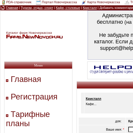
PDA-справочник
Портал Новочеркасска
Карта Новочеркасска
T
Главная
|
Туризм, отдых, спорт
|
Кафе, столовые
|
Кристалл
| Добавить комментар
Администра
бесплатно
(на
Не забудьте 
каталог. Если 
support@help
Меню
Главная
Регистрация
Кристалл
Кафе...
Тарифные
планы
для:
Кр
Ваше имя:
*