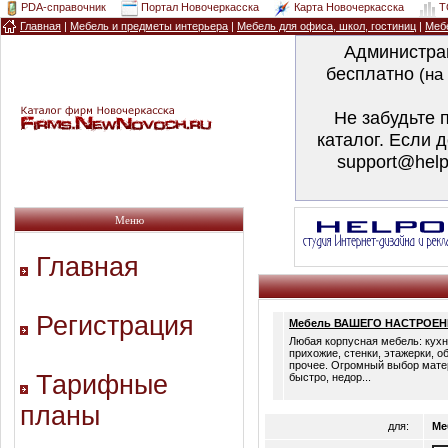
PDA-справочник
Портал Новочеркасска
Карта Новочеркасска
T
Главная
|
Мебель и предметы интерьера
|
Мебель для офиса, школ, гостиниц
|
Меб
Администра
бесплатно
(на
Не забудьте 
каталог. Если 
support@help
Меню
Главная
Регистрация
Мебель ВАШЕГО НАСТРОЕ
Любая корпусная мебель: кухн
прихожие, стенки, этажерки, о
прочее. Огромный выбор мате
Тарифные
быстро, недор...
планы
для:
Ме