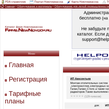
PDA-справочник
Портал Новочеркасска
Карта Новочеркасска
T
Главная
|
Оборудование и материалы
|
Оборудование для легкой промышленности
Администра
бесплатно
(на
Не забудьте 
каталог. Если 
support@help
Меню
Главная
Регистрация
ИП Авксентьев
Монтаж отопительных систем
,электрокотлов,электродных к
Галан,Галакс,Стелс.а также га
Тарифные
радиаторов.Также выполняем п
(129 голосов)
планы
для:
ИП