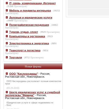
IT, связь, коммуникации, Интернет
(
11268
Просмотров)
Мебель и предметы интерьера
(
10252
Просмотров)
Деловые и юридические услуги
(
10080
Просмотров)
Полиграфическая продукция
(
10065
Просмотров)
Туризм, отдых, спорт
(
9929
Просмотров)
Компьютеры и оргтехника
(
9923
Просмотров)
Электротехника и энергетика
(
9891
Просмотров)
Транспорт и логистика
(
9854
Просмотров)
Торговля
(
9752
Просмотров)
Новые фирмы
ООО "Кислородмаш"
- Россия,
Ростовская обл., Новочеркасск.
ООО Кислородмаш располагает полным комплектом
прои
(03-29-2018)
Центр юридических услуг и судебной
экспертизы "Фемида"
- Россия,
Ростовская обл., Новочеркасск.
Юридические услуги в сфере недвижимости:
- Конс