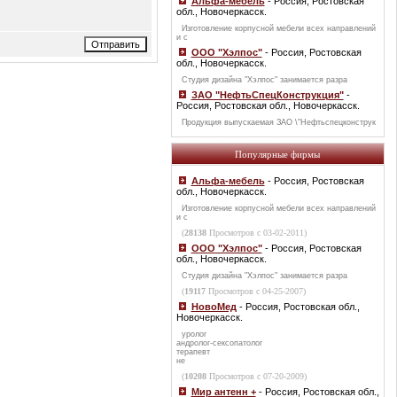
Альфа-мебель
- Россия, Ростовская
обл., Новочеркасск.
Изготовление корпусной мебели всех направлений
и с
ООО "Хэлпос"
- Россия, Ростовская
обл., Новочеркасск.
Студия дизайна "Хэлпос" занимается разра
ЗАО "НефтьСпецКонструкция"
-
Россия, Ростовская обл., Новочеркасск.
Продукция выпускаемая ЗАО \"Нефтьспецконструк
Популярные фирмы
Альфа-мебель
- Россия, Ростовская
обл., Новочеркасск.
Изготовление корпусной мебели всех направлений
и с
(
28138
Просмотров с 03-02-2011)
ООО "Хэлпос"
- Россия, Ростовская
обл., Новочеркасск.
Студия дизайна "Хэлпос" занимается разра
(
19117
Просмотров с 04-25-2007)
НовоМед
- Россия, Ростовская обл.,
Новочеркасск.
уролог
андролог-сексопатолог
терапевт
не
(
10208
Просмотров с 07-20-2009)
Мир антенн +
- Россия, Ростовская обл.,