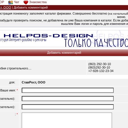
OP
Чат
Знакомства
ст, ООО
| Добавить комментарий
страция понемногу заполняет каталог фирмами. Совершенно бесплатно
(на начальный
меню.
забудьте проверить поиском, не добавлена ли уже Ваша компания в каталог. Если добав
вышлем Вам логин и пароль для изменения и
Добавить комментарий
(863) 292-30-10
(863)292-30-10
бня строительного....
+7-928-132-23-34
для:
СтавРост, ООО
Ваше имя:
*
язательно):
язательно):
:
*