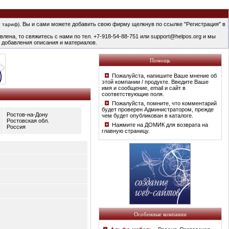
. Вы и сами можете добавить свою фирму щелкнув по ссылке "Регистрация" в
 тариф)
лена, то свяжитесь с нами по тел. +7-918-54-88-751 или support@helpos.org и мы
 добавления описания и материалов.
Помощь
Пожалуйста, напишите Ваше мнение об
этой компании / продукте. Введите Ваше
имя и сообщение, email и сайт в
соответствующие поля.
Пожалуйста, помните, что комментарий
будет проверен Администратором, прежде
Ростов-на-Дону
чем будет опубликован в каталоге.
Ростовская обл.
Нажмите на ДОМИК для возврата на
Россия
главную страницу.
Особенные компании