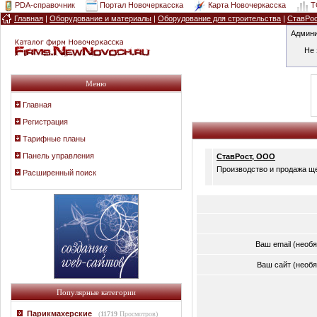
PDA-справочник
Портал Новочеркасска
Карта Новочеркасска
T
Главная
|
Оборудование и материалы
|
Оборудование для строительства
|
СтавРо
Админи
Не 
Меню
Главная
Регистрация
Тарифные планы
Панель управления
СтавРост, ООО
Производство и продажа ще
Расширенный поиск
Ваш email (необ
Ваш сайт (необ
Популярные категории
Парикмахерские
(
11719
Просмотров)