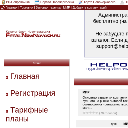
PDA-справочник
Портал Новочеркасска
Карта Новочеркасска
T
Главная
|
Торговля
|
Бытовая техника
|
МИР
| Добавить комментарий
Администра
бесплатно
(на
Не забудьте 
каталог. Если 
support@help
Меню
Главная
Регистрация
МИР
Основная стратегия компании
лучшего на рынке бытовой тех
соотношения «цена/качество/с
Тарифные
мага...
(70 голосов)
планы
для:
МИ