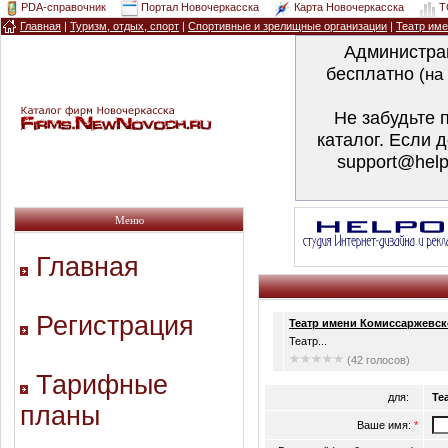
PDA-справочник
Портал Новочеркасска
Карта Новочеркасска
T
Главная
|
Туризм, отдых, спорт
|
Спортивные и зрелищные организации
|
Театр им
Администра
бесплатно
(на
Не забудьте 
каталог. Если 
support@help
Меню
Главная
Регистрация
Театр имени Комиссаржевс
Театр...
(42 голосов)
Тарифные
для:
Те
планы
Ваше имя:
*