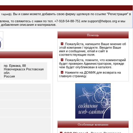
. Вы и сами можете добавить свою фирму щелкнув по ссылке "Регистрация" в
 тариф)
лена, то свяжитесь с нами по тел. +7-918-54-88-751 или support@helpos.org и мы
 добавления описания и материалов.
Помощь
Пожалуйста, напишите Ваше мнение об
этой компании / продукте. Введите Ваше
имя и сообщение, email и сайт в
соответствующие поля.
Пожалуйста, помните, что комментарий
будет проверен Администратором, прежде
пр. Ермака, 88
чем будет опубликован в каталоге.
Новочеркасск Ростовская
Нажмите на ДОМИК для возврата на
обл.
главную страницу.
Россия
Особенные компании