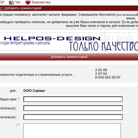
OP
Чат
Знакомства
т
| Добавить комментарий
страция понемногу заполняет каталог фирмами. Совершенно бесплатно
(на начальный
меню.
забудьте проверить поиском, не добавлена ли уже Ваша компания в каталог. Если добав
вышлем Вам логин и пароль для изменения и
Добавить комментарий
2-81-08
2-07-64
емонтно-отделочные и строительные услуги...
8-918-551-93-97
для:
ООО Сармат
Ваше имя:
*
язательно):
язательно):
:
*