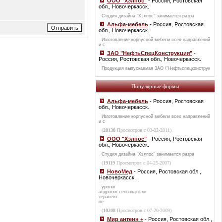
ООО "Хэлпос"
- Россия, Ростовская
обл., Новочеркасск.
Студия дизайна "Хэлпос" занимается разра
Альфа-мебель
- Россия, Ростовская
обл., Новочеркасск.
Изготовление корпусной мебели всех направлений
и с
ЗАО "НефтьСпецКонструкция"
-
Россия, Ростовская обл., Новочеркасск.
Продукция выпускаемая ЗАО \"Нефтьспецконструк
Популярные фирмы
Альфа-мебель
- Россия, Ростовская
обл., Новочеркасск.
Изготовление корпусной мебели всех направлений
и с
(
28138
Просмотров с 03-02-2011)
ООО "Хэлпос"
- Россия, Ростовская
обл., Новочеркасск.
Студия дизайна "Хэлпос" занимается разра
(
19119
Просмотров с 04-25-2007)
НовоМед
- Россия, Ростовская обл.,
Новочеркасск.
уролог
андролог-сексопатолог
терапевт
не
(
10208
Просмотров с 07-20-2009)
Мир антенн +
- Россия, Ростовская обл.,