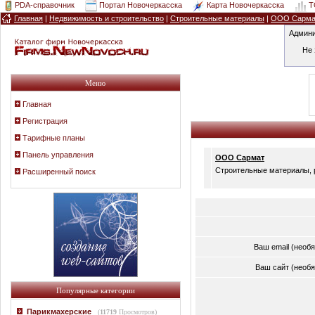
PDA-справочник
Портал Новочеркасска
Карта Новочеркасска
T
Главная
|
Недвижимость и строительство
|
Строительные материалы
|
ООО Сарма
Админи
Не 
Меню
Главная
Регистрация
Тарифные планы
Панель управления
ООО Сармат
Строительные материалы, р
Расширенный поиск
Ваш email (необ
Ваш сайт (необ
Популярные категории
Парикмахерские
(
11719
Просмотров)