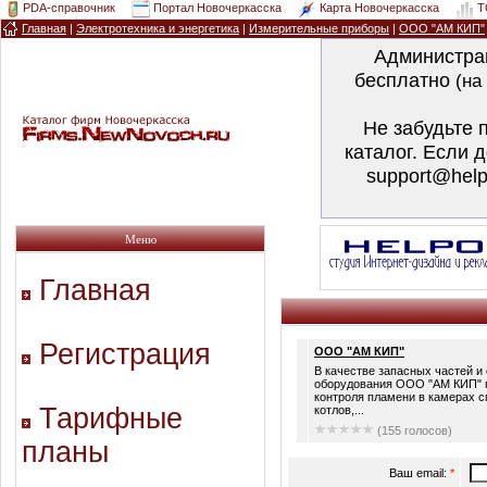
PDA-справочник
Портал Новочеркасска
Карта Новочеркасска
T
Главная
|
Электротехника и энергетика
|
Измерительные приборы
|
ООО "АМ КИП"
Администра
бесплатно
(на
Не забудьте 
каталог. Если 
support@help
Меню
Главная
Регистрация
ООО "АМ КИП"
В качестве запасных частей и
оборудования ООО "АМ КИП" п
контроля пламени в камерах с
Тарифные
котлов,...
(155 голосов)
планы
Ваш email:
*