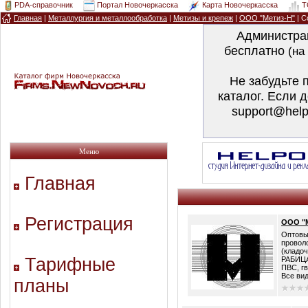
PDA-справочник
Портал Новочеркасска
Карта Новочеркасска
T
Главная
|
Металлургия и металлообработка
|
Метизы и крепеж
|
ООО "Метиз-Н"
| С
Администра
бесплатно
(на
Не забудьте 
каталог. Если 
support@help
Меню
Главная
Регистрация
ООО "М
Оптовы
проволо
(кладоч
Тарифные
РАБИЦА
ПВС, гв
Все вид
планы