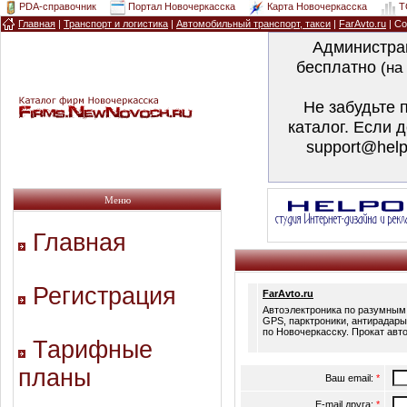
PDA-справочник
Портал Новочеркасска
Карта Новочеркасска
T
Главная
|
Транспорт и логистика
|
Автомобильный транспорт, такси
|
FarAvto.ru
| Со
Администра
бесплатно
(на
Не забудьте 
каталог. Если 
support@help
Меню
Главная
Регистрация
FarAvto.ru
Автоэлектроника по разумным
GPS, парктроники, антирадары
по Новочеркасску. Прокат авто
Тарифные
планы
Ваш email:
*
E-mail друга:
*