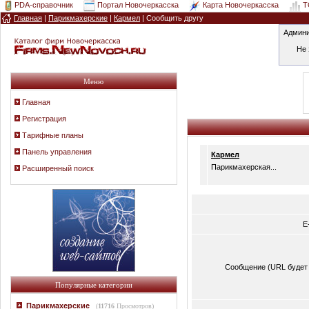
PDA-справочник
Портал Новочеркасска
Карта Новочеркасска
T
Главная
|
Парикмахерские
|
Кармел
| Сообщить другу
Админи
Не 
Меню
Главная
Регистрация
Тарифные планы
Панель управления
Кармел
Парикмахерская...
Расширенный поиск
E
Сообщение (URL будет 
Популярные категории
Парикмахерские
(
11716
Просмотров)