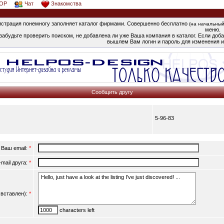
OP
Чат
Знакомства
страция понемногу заполняет каталог фирмами. Совершенно бесплатно
(на начальный
меню.
забудьте проверить поиском, не добавлена ли уже Ваша компания в каталог. Если добав
вышлем Вам логин и пароль для изменения и
Сообщить другу
5-96-83
Ваш email:
*
-mail друга:
*
вставлен):
*
characters left