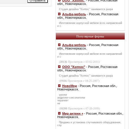
ООО "Хэлпос"
- Россия, Ростовская
обл., Новочеркасск.
Студия дизайна "Хэлпос" занимается разра
Альфа-мебель
- Россия, Ростовская
обл., Новочеркасск.
Изготовление корпусной мебели всех направлений
и с
Популярные фирмы
Альфа-мебель
- Россия, Ростовская
обл., Новочеркасск.
Изготовление корпусной мебели всех направлений
и с
(
28136
Просмотров с 03-02-2011)
ООО "Хэлпос"
- Россия, Ростовская
обл., Новочеркасск.
Студия дизайна "Хэлпос" занимается разра
(
19116
Просмотров с 04-25-2007)
НовоМед
- Россия, Ростовская обл.,
Новочеркасск.
уролог
андролог-сексопатолог
терапевт
не
(
10208
Просмотров с 07-20-2009)
Мир антенн +
- Россия, Ростовская обл.,
Новочеркасск.
Продажа и установка спутникового оборудования,
спу