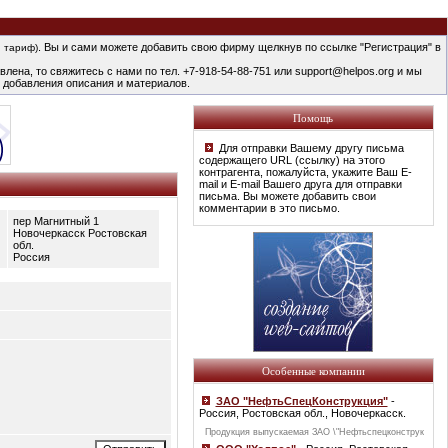
. Вы и сами можете добавить свою фирму щелкнув по ссылке "Регистрация" в
 тариф)
лена, то свяжитесь с нами по тел. +7-918-54-88-751 или support@helpos.org и мы
 добавления описания и материалов.
Помощь
Для отправки Вашему другу письма
содержащего URL (ссылку) на этого
контрагента, пожалуйста, укажите Ваш E-
mail и E-mail Вашего друга для отправки
письма. Вы можете добавить свои
комментарии в это письмо.
пер Магнитный 1
Новочеркасск Ростовская
обл.
Россия
Особенные компании
ЗАО "НефтьСпецКонструкция"
-
Россия, Ростовская обл., Новочеркасск.
Продукция выпускаемая ЗАО \"Нефтьспецконструк