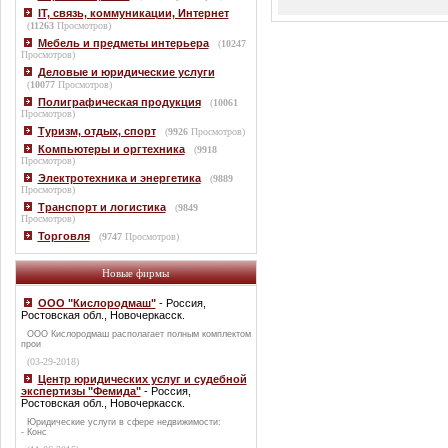
IT, связь, коммуникации, Интернет
(
11263
Просмотров)
Мебель и предметы интерьера
(
10247
Просмотров)
Деловые и юридические услуги
(
10077
Просмотров)
Полиграфическая продукция
(
10061
Просмотров)
Туризм, отдых, спорт
(
9926
Просмотров)
Компьютеры и оргтехника
(
9918
Просмотров)
Электротехника и энергетика
(
9889
Просмотров)
Транспорт и логистика
(
9849
Просмотров)
Торговля
(
9747
Просмотров)
Новые фирмы
ООО "Кислородмаш"
- Россия,
Ростовская обл., Новочеркасск.
ООО Кислородмаш располагает полным комплектом
прои
(03-29-2018)
Центр юридических услуг и судебной
экспертизы "Фемида"
- Россия,
Ростовская обл., Новочеркасск.
Юридические услуги в сфере недвижимости:
- Конс