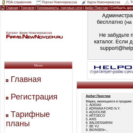
PDA-справочник
Портал Новочеркасска
Карта Новочеркасска
T
Главная
|
Торговля
|
Гипермаркеты, торговые сети
|
Арбат Престиж
| Сообщить дру
Администра
бесплатно
(на
Не забудьте 
каталог. Если 
support@help
Меню
Главная
Регистрация
Арбат Престиж
Марки, имеющиеся в продаже:
1. ADIDAS
2. ADRIANA FORD N.Y.
Тарифные
3. AQUOLINE
4. ARTDECO
5. AXIS
планы
6. BALDESSARINI
7. BE YU
8. BIONSEN<...