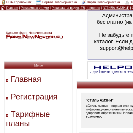
PDA-справочник
Портал Новочеркасска
Карта Новочеркасска
T
Главная
|
Рекламные услуги
|
Реклама на радио, ТВ, в прессе
|
"СТИЛЬ ЖИЗНИ"
| 
Администра
бесплатно
(на
Не забудьте 
каталог. Если 
support@help
Меню
Главная
Регистрация
"СТИЛЬ ЖИЗНИ"
«Стиль жизни» - первая ежене
информационно-аналитическая 
Тарифные
здоровом образе жизни. Нова
возможност...
планы