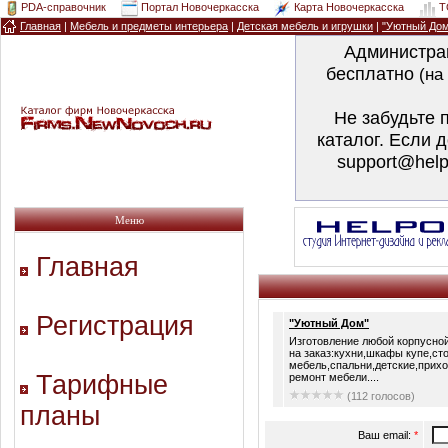
PDA-справочник
Портал Новочеркасска
Карта Новочеркасска
T
Главная
|
Мебель и предметы интерьера
|
Детская мебель и игрушки
|
"Уютный Дом
Администра
бесплатно
(на
Не забудьте 
каталог. Если 
support@help
Меню
Главная
Регистрация
"Уютный Дом"
Изготовление любой корпусно
на заказ:кухни,шкафы купе,с
мебель,спальни,детские,прих
Тарифные
ремонт мебели....
(112 голосов)
планы
Ваш email:
*