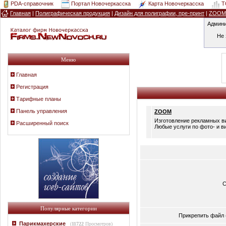
PDA-справочник
Портал Новочеркасска
Карта Новочеркасска
T
Главная
|
Полиграфическая продукция
|
Дизайн для полиграфии, пре-принт
|
ZOOM
Админи
Не 
Меню
Главная
Регистрация
Тарифные планы
Панель управления
ZOOM
Изготовление рекламных ви
Расширенный поиск
Любые услуги по фото- и ви
С
Популярные категории
Прикрепить файл 
Парикмахерские
(
11722
Просмотров)