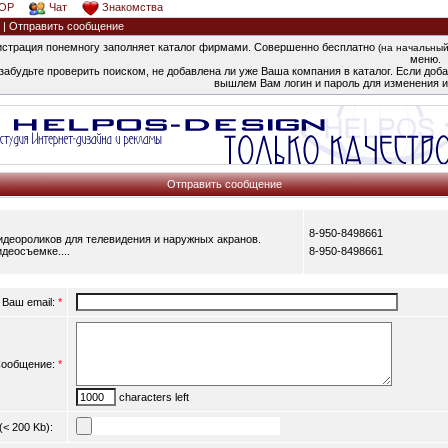
OP
Чат
Знакомства
| Отправить сообщение
страция понемногу заполняет каталог фирмами. Совершенно бесплатно
(на начальный
меню.
забудьте проверить поиском, не добавлена ли уже Ваша компания в каталог. Если добав
вышлем Вам логин и пароль для изменения и
Отправить сообщение
8-950-8498661
деороликов для телевидения и наружных акранов.
деосъемке....
8-950-8498661
Ваш email:
*
ообщение:
*
characters left
(< 200 Kb):