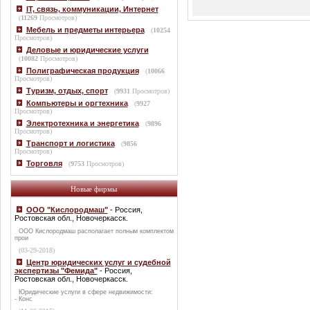
IT, связь, коммуникации, Интернет
(
11269
Просмотров)
Мебель и предметы интерьера
(
10254
Просмотров)
Деловые и юридические услуги
(
10082
Просмотров)
Полиграфическая продукция
(
10066
Просмотров)
Туризм, отдых, спорт
(
9931
Просмотров)
Компьютеры и оргтехника
(
9927
Просмотров)
Электротехника и энергетика
(
9896
Просмотров)
Транспорт и логистика
(
9856
Просмотров)
Торговля
(
9753
Просмотров)
Новые фирмы
ООО "Кислородмаш"
- Россия,
Ростовская обл., Новочеркасск.
ООО Кислородмаш располагает полным комплектом
прои
(03-29-2018)
Центр юридических услуг и судебной
экспертизы "Фемида"
- Россия,
Ростовская обл., Новочеркасск.
Юридические услуги в сфере недвижимости:
- Конс