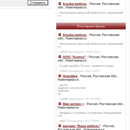
Альфа-мебель
- Россия, Ростовская
обл., Новочеркасск.
Изготовление корпусной мебели всех направлений
и с
Популярные фирмы
Альфа-мебель
- Россия, Ростовская
обл., Новочеркасск.
Изготовление корпусной мебели всех направлений
и с
(
28139
Просмотров с 03-02-2011)
ООО "Хэлпос"
- Россия, Ростовская
обл., Новочеркасск.
Студия дизайна "Хэлпос" занимается разра
(
19119
Просмотров с 04-25-2007)
НовоМед
- Россия, Ростовская обл.,
Новочеркасск.
уролог
андролог-сексопатолог
терапевт
не
(
10208
Просмотров с 07-20-2009)
Мир антенн +
- Россия, Ростовская обл.,
Новочеркасск.
Продажа и установка спутникового оборудования,
спу
(
9425
Просмотров с 06-17-2009)
магазин "Ваша мебель"
- Россия,
Ростовская обл., Новочеркасск.