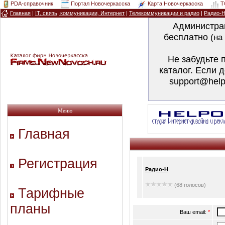
PDA-справочник
Портал Новочеркасска
Карта Новочеркасска
T
Главная
|
IT, связь, коммуникации, Интернет
|
Телекоммуникации и радио
|
Радио-
Администра
бесплатно
(на
Не забудьте 
каталог. Если 
support@help
Меню
Главная
Регистрация
Радио-Н
(68 голосов)
Тарифные
планы
Ваш email:
*