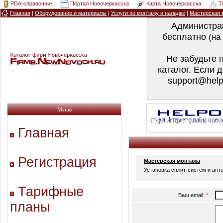
PDA-справочник
Портал Новочеркасска
Карта Новочеркасска
T
Главная
|
Оборудование и материалы
|
Услуги по монтажу и наладке
|
Мастерская 
Администра
бесплатно
(на
Не забудьте 
каталог. Если 
support@help
Меню
Главная
Регистрация
Мастерская монтажа
Установка сплит-систем и анте
Тарифные
Ваш email:
*
планы