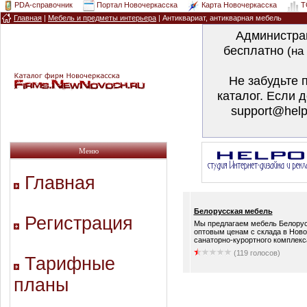
PDA-справочник
Портал Новочеркасска
Карта Новочеркасска
T
Главная
|
Мебель и предметы интерьера
|
Антиквариат, антикварная мебель
Администра
бесплатно
(на
Не забудьте 
каталог. Если 
support@help
Меню
Главная
Белорусская мебель
Регистрация
Мы предлагаем мебель Белорус
оптовым ценам с склада в Ново
санаторно-курортного комплекса
(119 голосов)
Тарифные
планы