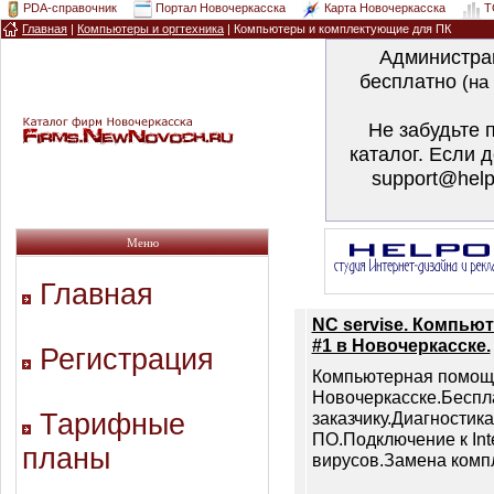
PDA-справочник
Портал Новочеркасска
Карта Новочеркасска
T
Главная
|
Компьютеры и оргтехника
|
Компьютеры и комплектующие для ПК
Администра
бесплатно
(на
Не забудьте 
каталог. Если 
support@help
Меню
Главная
NC servise. Компью
#1 в Новочеркасске.
Регистрация
Компьютерная помощ
Новочеркасске.Беспл
Тарифные
заказчику.Диагностика
ПО.Подключение к Int
планы
вирусов.Замена компле