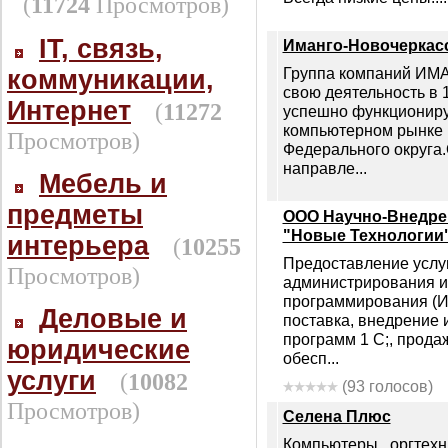
(
11724
Просмотров)
IT, связь,
Иманго-Новочеркас
Группа компаний ИМ
коммуникации,
свою деятельность в 1
Интернет
(
11272
успешно функциониру
компьютерном рынке
Просмотров)
Федерального округа
направле...
Мебель и
предметы
ООО Научно-Внедре
"Новые Технологии
интерьера
(
10255
Предоставление услу
Просмотров)
администрирования и
программирования (И
Деловые и
поставка, внедрение
программ 1 С;, прода
юридические
обесп...
услуги
(
10082
(93 голосов)
Просмотров)
Селена Плюс
Компьютеры , оргтехни