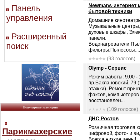
Newmans-интернет 
Панель
бытовой техники
управления
Домашние кинотеатры
Музыкальные центры,
духовые шкафы, Элек
Расширенный
панели,
Водонагреватели,Пыл
поиск
фильтры,Пылесосы,...
(93 голосов)
Olymp - Сервис
Режим работы: 9.00 - 
пр.Баклановский, 79 (
этажки)- Ремонт принт
факсов, компьютеров-
восстановлен...
Популярные категории
(109 голосов)
ДНС Ростов
Розничная торговля 
Парикмахерские
цифровой, фото- и ви
Всегда низкие цены!...