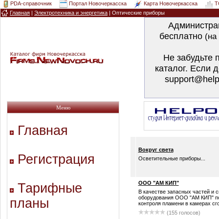
PDA-справочник
Портал Новочеркасска
Карта Новочеркасска
T
Главная
|
Электротехника и энергетика
|
Оптические приборы
Администра
бесплатно
(на
Не забудьте 
каталог. Если 
support@help
Меню
Главная
Вокруг света
Регистрация
Осветительные приборы...
ООО "АМ КИП"
Тарифные
В качестве запасных частей и 
оборудования ООО "АМ КИП" по
планы
контроля пламени в камерах сгор
(155 голосов)