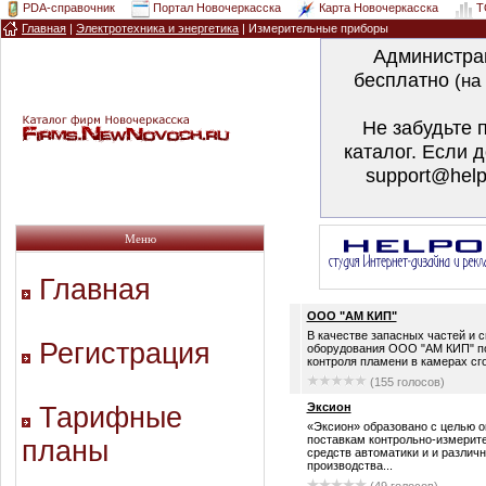
PDA-справочник
Портал Новочеркасска
Карта Новочеркасска
T
Главная
|
Электротехника и энергетика
|
Измерительные приборы
Администра
бесплатно
(на
Не забудьте 
каталог. Если 
support@help
Меню
Главная
ООО "АМ КИП"
В качестве запасных частей и 
Регистрация
оборудования ООО "АМ КИП" по
контроля пламени в камерах сгор
(155 голосов)
Эксион
Тарифные
«Эксион» образовано с целью о
поставкам контрольно-измерит
планы
средств автоматики и и различ
производства...