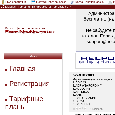
PDA-справочник
Портал Новочеркасска
Карта Новочеркасска
T
Главная
|
Торговля
|
Гипермаркеты, торговые сети
Администра
бесплатно
(на
Не забудьте 
каталог. Если 
support@help
Меню
Главная
Арбат Престиж
Марки, имеющиеся в продаже:
Регистрация
1. ADIDAS
2. ADRIANA FORD N.Y.
3. AQUOLINE
4. ARTDECO
5. AXIS
Тарифные
6. BALDESSARINI
7. BE YU
8. BIONSEN<...
планы
(64 голосов)
Салоны обоев "НАКЛЕЙКА" в