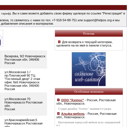
. Вы и сами можете добавить свою фирму щелкнув по ссылке "Регистрация" в
 тариф)
лена, то свяжитесь с нами по тел. +7-918-54-88-751 или support@helpos.org и мы
 добавления описания и материалов.
Помощь
Для возврата к текущей категории,
щелкните на ее имя в панели статуса.
Визирова, 9/2 Новочеркасск
Ростовская обл. 346406
Россия
ул.Московская 1 /
пр.Платовский 90 ТЦ
"Гостинный двор" 2 этаж
офис №6 Новочеркасск
Ростовская обл. 346400
Россия
Особенные компании
ул.Московская 70
ООО "Хэлпос"
- Россия, Ростовская
Новочеркасск Ростовская
обл., Новочеркасск.
обл.
Россия
Студия дизайна "Хэлпос" занимается разра
Альфа-мебель
- Россия, Ростовская
обл., Новочеркасск.
ул.Красноармейская,5
Изготовление корпусной мебели всех направлений
Новочеркасск Ростовская
и с
обл.