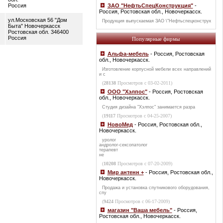
Россия
ЗАО "НефтьСпецКонструкция"
-
Россия, Ростовская обл., Новочеркасск.
ул.Московская 56 "Дом
Продукция выпускаемая ЗАО \"Нефтьспецконструк
Быта" Новочеркасск
Ростовская обл. 346400
Россия
Популярные фирмы
Альфа-мебель
- Россия, Ростовская
обл., Новочеркасск.
Изготовление корпусной мебели всех направлений
и с
(
28138
Просмотров с 03-02-2011)
ООО "Хэлпос"
- Россия, Ростовская
обл., Новочеркасск.
Студия дизайна "Хэлпос" занимается разра
(
19117
Просмотров с 04-25-2007)
НовоМед
- Россия, Ростовская обл.,
Новочеркасск.
уролог
андролог-сексопатолог
терапевт
не
(
10208
Просмотров с 07-20-2009)
Мир антенн +
- Россия, Ростовская обл.,
Новочеркасск.
Продажа и установка спутникового оборудования,
спу
(
9424
Просмотров с 06-17-2009)
магазин "Ваша мебель"
- Россия,
Ростовская обл., Новочеркасск.