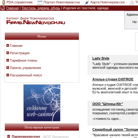
PDA-справочник
Портал Новочеркасска
Карта Новочеркасска
T
Главная
|
Текстиль, одежда, обувь
|
Изделия из текстиля, одежда
Админи
Не 
Меню
Главная
Регистрация
Lady Style
Тарифные планы
"Lady Style" - успешно раз
женской одежды высокого ка
Панель управления
Расширенный поиск
Ателье-студия OXITROE
Ателье-студия OXITROE спе
мужской, женской и детской
Есть многолетний опыт в пош
ООО "Шторы-Юг"
оснащение гостиниц,санатор
покрывал, скатертей,салфет
-стоимость одно...
Популярные категории
Свадебный салон "Золушк
"Красивое начало твоей исто
Парикмахерские
(
11717
Просмотров)