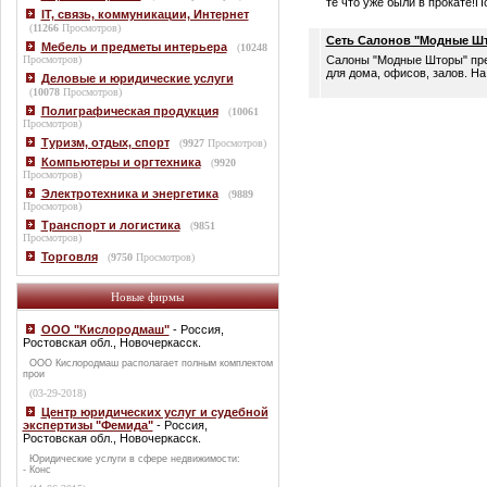
те что уже были в прокате!П
IT, связь, коммуникации, Интернет
(
11266
Просмотров)
Сеть Салонов "Модные Ш
Мебель и предметы интерьера
(
10248
Просмотров)
Салоны "Модные Шторы" пре
для дома, офисов, залов. Н
Деловые и юридические услуги
(
10078
Просмотров)
Полиграфическая продукция
(
10061
Просмотров)
Туризм, отдых, спорт
(
9927
Просмотров)
Компьютеры и оргтехника
(
9920
Просмотров)
Электротехника и энергетика
(
9889
Просмотров)
Транспорт и логистика
(
9851
Просмотров)
Торговля
(
9750
Просмотров)
Новые фирмы
ООО "Кислородмаш"
- Россия,
Ростовская обл., Новочеркасск.
ООО Кислородмаш располагает полным комплектом
прои
(03-29-2018)
Центр юридических услуг и судебной
экспертизы "Фемида"
- Россия,
Ростовская обл., Новочеркасск.
Юридические услуги в сфере недвижимости:
- Конс