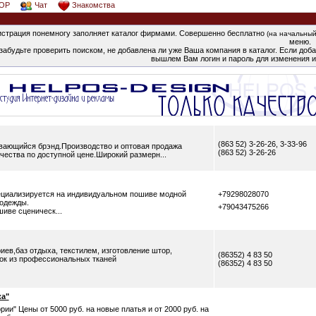
OP
Чат
Знакомства
страция понемногу заполняет каталог фирмами. Совершенно бесплатно
(на начальный
меню.
забудьте проверить поиском, не добавлена ли уже Ваша компания в каталог. Если добав
вышлем Вам логин и пароль для изменения и
(863 52) 3-26-26, 3-33-96
вивающийся брэнд.Производство и оптовая продажа
(863 52) 3-26-26
чества по доступной цене.Широкий размерн...
циализируется на индивидуальном пошиве модной
+79298028070
 одежды.
+79043475266
иве сценическ...
иев,баз отдыха, текстилем, изготовление штор,
(86352) 4 83 50
ок из профессиональных тканей
(86352) 4 83 50
а"
рии" Цены от 5000 руб. на новые платья и от 2000 руб. на