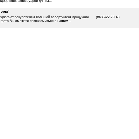
одбор всех аксессуаров для на...
торы"
длагают покупателям большой ассортимент продукции
(8635)22-79-48
а фото Вы сможете познакомиться с нашим...