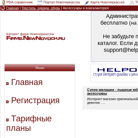
PDA-справочник
Портал Новочеркасска
Карта Новочеркасска
T
Главная
|
Текстиль, одежда, обувь
|
Аксессуары и кожгалантерея
Администра
бесплатно
(на
Не забудьте 
каталог. Если 
support@help
Меню
Главная
Супер-милашки - пышные юб
аксессуары
Регистрация
Интернет-магазин оригинально
девочек . ...
Тарифные
планы