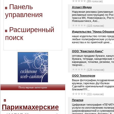
(89 голосов)
Панель
Атлант-Медиа
Наружная реклама (рекламные 
управления
рекламные конструкции) по Рос
трасса М4, Новочеркасск, Рост
Новошахтинск, Азо...
(115 голосов)
Расширенный
Издательство "Наука Образов
поиск
наше издательство готово пред
любые полиграфические услуги
качества и по приятной цене...
ООО "Кристалл-Канц"
оптовые продажи бумаги, канцт
бумага, тетради, канцелярские 
карандаши, точилки, резинки, т
творчес...
(126 голосов)
ООО Технопром
Ваши фотографии,поздравления
кружках,тарелках,футболках
Сделайте оригинальный подаро
Популярные категории
близким!!!!!!...
(111 голосов)
Печатня
Цифровая типография «ПЕЧАТН
Парикмахерские
услуги по изготовлению полигр
широкоформатной и сувенирной
(визитки, листовки, буклеты, б...