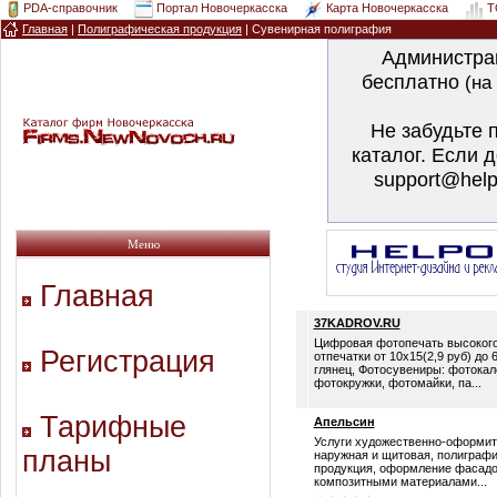
PDA-справочник
Портал Новочеркасска
Карта Новочеркасска
T
Главная
|
Полиграфическая продукция
|
Сувенирная полиграфия
Администра
бесплатно
(на
Не забудьте 
каталог. Если 
support@help
Меню
Главная
37KADROV.RU
Цифровая фотопечать высокого
Регистрация
отпечатки от 10х15(2,9 руб) до 
глянец, Фотосувениры: фотокал
фотокружки, фотомайки, па...
Тарифные
Апельсин
Услуги художественно-оформит
планы
наружная и щитовая, полиграфи
продукция, оформление фасад
композитными материалами...