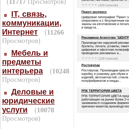
(
11717
Просмотров)
(104 голосов)
IT, связь,
Принт-экспресс
Цифровая типография "Принт-э
коммуникации,
оперативно и с безупречным к
заказы на изготовление и печа
и предста...
Интернет
(
11266
Рекламное Агентство "ЦЕНТР
Просмотров)
Производство наружной рекламы
буклеты, печати, штампы, паке
цифровая и офсетная полиграф
Мебель и
проведение рекламных а...
(129 голосов)
предметы
Ростовупак
интерьера
(
10248
Ростовупак. Производим красо
коробку и упаковку для обуви и
Просмотров)
изделий, автозапчастей, стекла
полуфабрикатов и пиццы...
Деловые и
РПК ТЕРРИТОРИЯ ЦВЕТА
РПК ТЕРРИТОРИЯ ЦВЕТА-пред
юридические
работающее на рынке более 2-х
занимаемся созданием фирменн
оригинал-макетов,производство
услуги
(
10078
Просмотров)