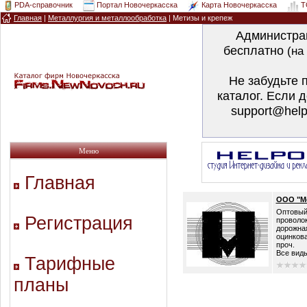
PDA-справочник
Портал Новочеркасска
Карта Новочеркасска
T
Главная
|
Металлургия и металлообработка
|
Метизы и крепеж
Администра
бесплатно
(на
Не забудьте 
каталог. Если 
support@help
Меню
Главная
ООО "Ме
Оптовый
Регистрация
проволок
дорожная
оцинкова
проч.
Все виды
Тарифные
планы