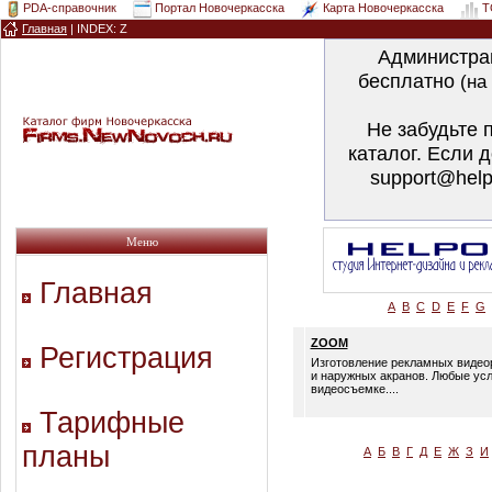
PDA-справочник
Портал Новочеркасска
Карта Новочеркасска
T
Главная
|
INDEX: Z
Администра
бесплатно
(на
Не забудьте 
каталог. Если 
support@help
Меню
Главная
A
B
C
D
E
F
G
ZOOM
Регистрация
Изготовление рекламных видео
и наружных акранов. Любые усл
видеосъемке....
Тарифные
планы
А
Б
В
Г
Д
Е
Ж
З
И