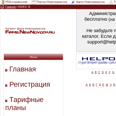
PDA-справочник
Портал Новочеркасска
Карта Новочеркасска
T
Главная
|
INDEX: B
Администра
бесплатно
(на
Не забудьте 
каталог. Если 
support@help
Меню
Главная
A
B
C
D
E
F
G
Регистрация
А
Б
В
Г
Д
Е
Ж
З
И
Тарифные
планы